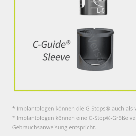
* Implantologen können die G-Stops® auch als v
* Implantologen können eine G-Stop®-Größe v
Gebrauchsanweisung entspricht.