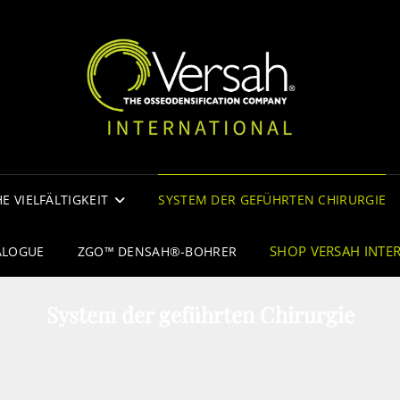
VE
THE OSS
INT
E VIELFÄLTIGKEIT
SYSTEM DER GEFÜHRTEN CHIRURGIE
SHOP VERSAH INTE
ALOGUE
ZGO™ DENSAH®-BOHRER
System der geführten Chirurgie