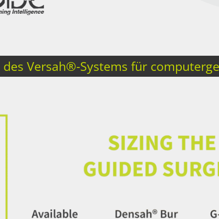
 des Versah®-Systems für computerges