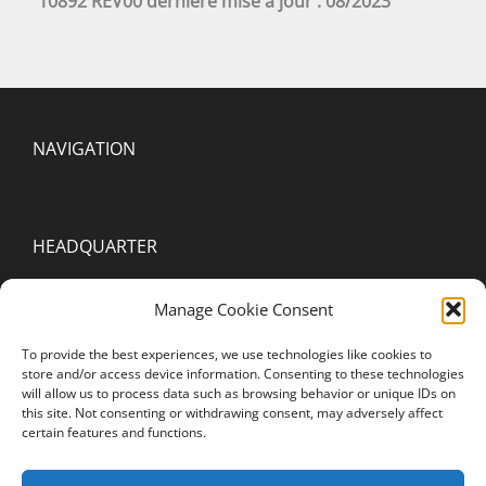
10892 REV00 dernière mise à jour : 08/2023
NAVIGATION
HEADQUARTER
2000 Spring Arbor Rd. Suite D
Manage Cookie Consent
Jackson, MI 49203
To provide the best experiences, we use technologies like cookies to
United States of America
store and/or access device information. Consenting to these technologies
will allow us to process data such as browsing behavior or unique IDs on
this site. Not consenting or withdrawing consent, may adversely affect
STAY CONNECTED
certain features and functions.
YouTube